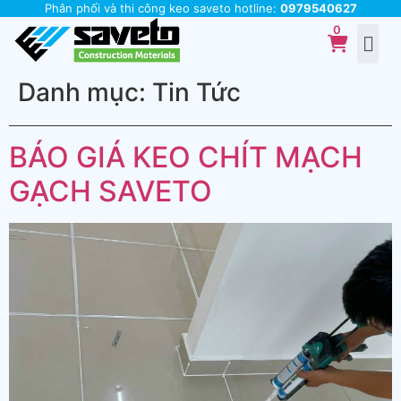
Phân phối và thi công keo saveto hotline:
0979540627
Danh mục:
Tin Tức
BÁO GIÁ KEO CHÍT MẠCH
GẠCH SAVETO