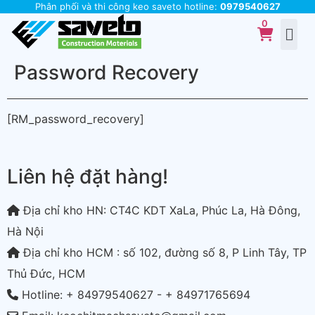
Phân phối và thi công keo saveto hotline:
0979540627
Password Recovery
[RM_password_recovery]
Liên hệ đặt hàng!
Địa chỉ kho HN: CT4C KDT XaLa, Phúc La, Hà Đông,
Hà Nội
Địa chỉ kho HCM : số 102, đường số 8, P Linh Tây, TP
Thủ Đức, HCM
Hotline: + 84979540627 - + 84971765694