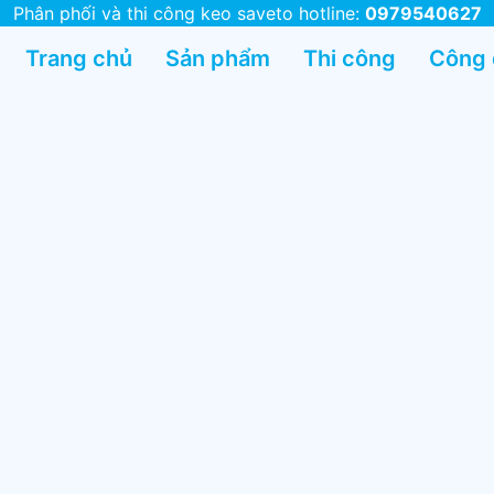
Phân phối và thi công keo saveto hotline:
0979540627
Trang chủ
Sản phẩm
Thi công
Công