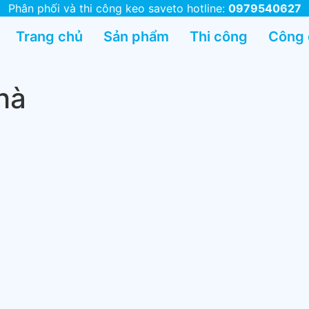
Phân phối và thi công keo saveto hotline:
0979540627
Trang chủ
Sản phẩm
Thi công
Công
hà