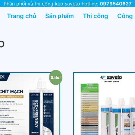
Phân phối và thi công keo saveto hotline:
0979540627
Trang chủ
Sản phẩm
Thi công
Công
o
Sale!