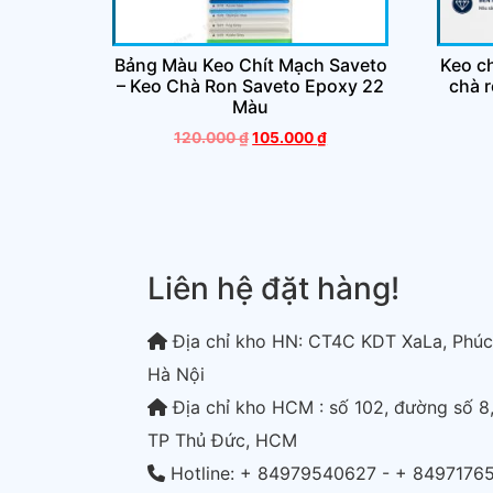
Bảng Màu Keo Chít Mạch Saveto
Keo c
– Keo Chà Ron Saveto Epoxy 22
chà 
Màu
120.000
₫
105.000
₫
Liên hệ đặt hàng!
Địa chỉ kho HN: CT4C KDT XaLa, Phúc
Hà Nội
Địa chỉ kho HCM : số 102, đường số 8,
TP Thủ Đức, HCM
Hotline: + 84979540627 - + 8497176