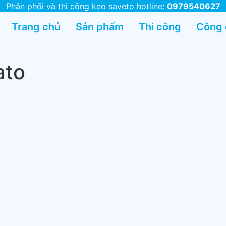
Phân phối và thi công keo saveto hotline:
0979540627
Trang chủ
Sản phẩm
Thi công
Công
ato