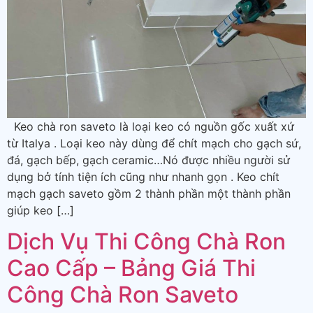
Keo chà ron saveto là loại keo có nguồn gốc xuất xứ
từ Italya . Loại keo này dùng để chít mạch cho gạch sứ,
đá, gạch bếp, gạch ceramic…Nó được nhiều người sử
dụng bở tính tiện ích cũng như nhanh gọn . Keo chít
mạch gạch saveto gồm 2 thành phần một thành phần
giúp keo […]
Dịch Vụ Thi Công Chà Ron
Cao Cấp – Bảng Giá Thi
Công Chà Ron Saveto