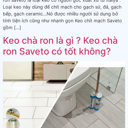
ron saveto là loại keo có nguồn gốc xuất xứ từ Italya .
Loại keo này dùng để chít mạch cho gạch sứ, đá, gạch
bếp, gạch ceramic…Nó được nhiều người sử dụng bở
tính tiện ích cũng như nhanh gọn Keo chít mạch Saveto
gồm […]
Keo chà ron là gì ? Keo chà
ron Saveto có tốt không?