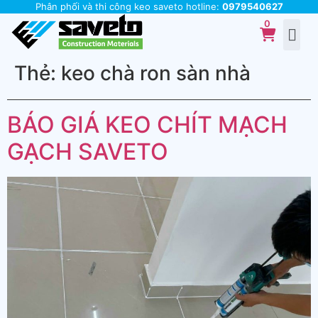
Phân phối và thi công keo saveto hotline:
0979540627
Thẻ:
keo chà ron sàn nhà
BÁO GIÁ KEO CHÍT MẠCH
GẠCH SAVETO