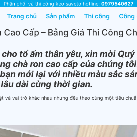
Phân phối và thi công keo saveto hotline:
0979540627
Trang chủ
Sản phẩm
Thi công
Công
n Cao Cấp – Bảng Giá Thi Công C
 cho tổ ấm thân yêu, xin mời Qu
ông chà ron cao cấp của chúng tôi
 bạn mới lại với nhiều màu sắc s
 lâu dài cùng thời gian.
iệt và vai trò khác nhau nhưng đều theo cùng một tiêu chu